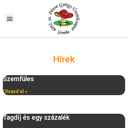
Hírek
Szemfüles
Olvasd el »
Tagdíj és egy százalék