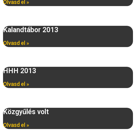
Olvasd el »
Kalandtábor 2013
Olvasd el »
HHH 2013
Olvasd el »
Közgyűlés volt
Olvasd el »