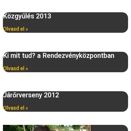
Közgyűlés 2013
Olvasd el »
Ki mit tud? a Rendezvényközpontban
Olvasd el »
Járőrverseny 2012
Olvasd el »