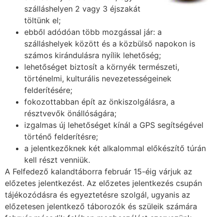
szálláshelyen 2 vagy 3 éjszakát
töltünk el;
ebből adódóan több mozgással jár: a
szálláshelyek között és a közbülső napokon is
számos kirándulásra nyílik lehetőség;
lehetőséget biztosít a környék természeti,
történelmi, kulturális nevezetességeinek
felderítésére;
fokozottabban épít az önkiszolgálásra, a
résztvevők önállóságára;
izgalmas új lehetőséget kínál a GPS segítségével
történő felderítésre;
a jelentkezőknek két alkalommal előkészítő túrán
kell részt venniük.
A Felfedező kalandtáborra február 15-éig várjuk az
előzetes jelentkezést. Az előzetes jelentkezés csupán
tájékozódásra és egyeztetésre szolgál, ugyanis az
előzetesen jelentkező táborozók és szüleik számára