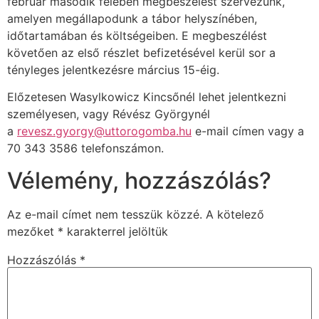
február második felében megbeszélést szervezünk,
amelyen megállapodunk a tábor helyszínében,
időtartamában és költségeiben. E megbeszélést
követően az első részlet befizetésével kerül sor a
tényleges jelentkezésre március 15-éig.
Előzetesen Wasylkowicz Kincsőnél lehet jelentkezni
személyesen, vagy Révész Györgynél
a
revesz.gyorgy@uttorogomba.hu
e-mail címen vagy a
70 343 3586 telefonszámon.
Vélemény, hozzászólás?
Az e-mail címet nem tesszük közzé.
A kötelező
mezőket
*
karakterrel jelöltük
Hozzászólás
*