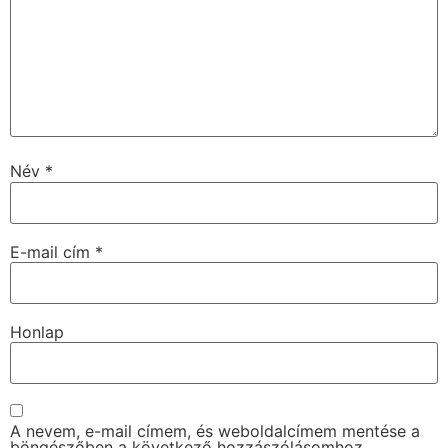
Név
*
E-mail cím
*
Honlap
A nevem, e-mail címem, és weboldalcímem mentése a
böngészőben a következő hozzászólásomhoz.