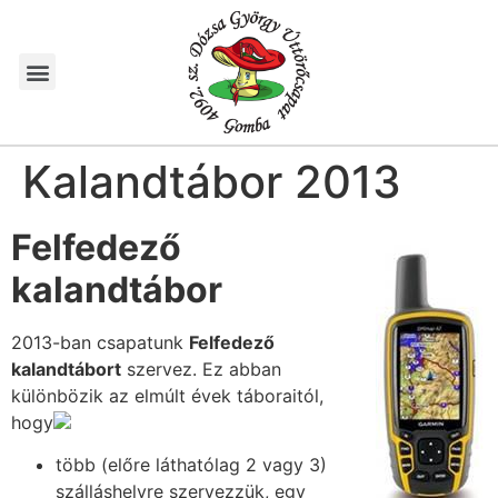
Kalandtábor 2013
Felfedező
kalandtábor
2013-ban csapatunk
Felfedező
kalandtábort
szervez. Ez abban
különbözik az elmúlt évek táboraitól,
hogy
több (előre láthatólag 2 vagy 3)
szálláshelyre szervezzük, egy