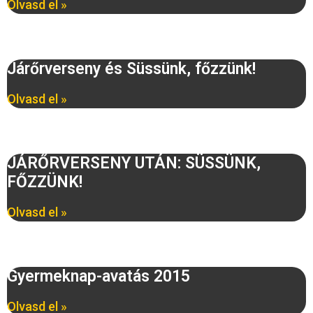
Olvasd el »
Járőrverseny és Süssünk, főzzünk!
Olvasd el »
JÁRŐRVERSENY UTÁN: SÜSSÜNK,
FŐZZÜNK!
Olvasd el »
Gyermeknap-avatás 2015
Olvasd el »