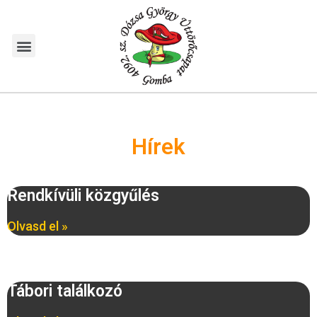
Hírek
Rendkívüli közgyűlés
Olvasd el »
Tábori találkozó