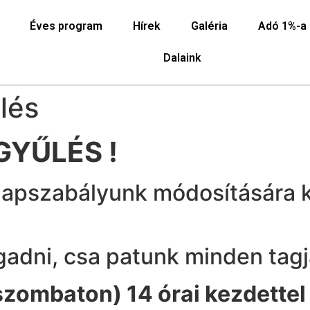
Éves program
Hírek
Galéria
Adó 1%-a
Dalaink
lés
GYŰLÉS !
lapszabályunk módosítására k
gadni, csa patunk minden tagj
szombaton) 14 órai kezdettel