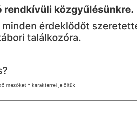
 rendkívüli közgyűlésünkre.
minden érdeklődőt szeretette
ábori találkozóra.
s?
ező mezőket
*
karakterrel jelöltük