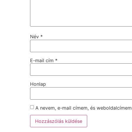
Név
*
E-mail cím
*
Honlap
A nevem, e-mail címem, és weboldalcíme