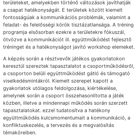
területeket, amelyekben történő változások javíthatják
a csapat hatékonyságát. E területek között kiemelt
fontosságúak a kommunikációs problémák, valamint a
feladat- és felelősségi körök tisztázatlansága. A tréning
programja elsősorban ezekre a területekre fókuszál,
ötvözve a kommunikációt ill. együttműködést fejlesztő
tréninget és a hatékonyságot javító workshop elemeket.
A képzés során a résztvevők játékos gyakorlatokon
keresztül szereztek tapasztalatot a csoportműködésről,
a csoporton belüli együttműködést gátló és támogató
viselkedésmintákról. Kiemelt szerepet kapott a
gyakorlatok utólagos feldolgozása, kiértékelése,
amelynek során a csoport összehasonlította a játék
közben, illetve a mindennapi működés során szerzett
tapasztalatokat. ezzel tudatosítva a hatékony
együttműködés kulcsmomentumait a kommunikáció, a
konfliktuskezelés, a tervezés és a megvalósítás
témaköreiben.