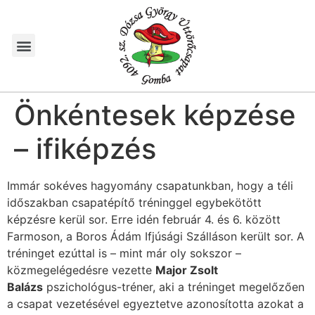
Önkéntesek képzése
– ifiképzés
Immár sokéves hagyomány csapatunkban, hogy a téli
időszakban csapatépítő tréninggel egybekötött
képzésre kerül sor. Erre idén február 4. és 6. között
Farmoson, a Boros Ádám Ifjúsági Szálláson került sor. A
tréninget ezúttal is – mint már oly sokszor –
közmegelégedésre vezette
Major Zsolt
Balázs
pszichológus-tréner, aki a tréninget megelőzően
a csapat vezetésével egyeztetve azonosította azokat a