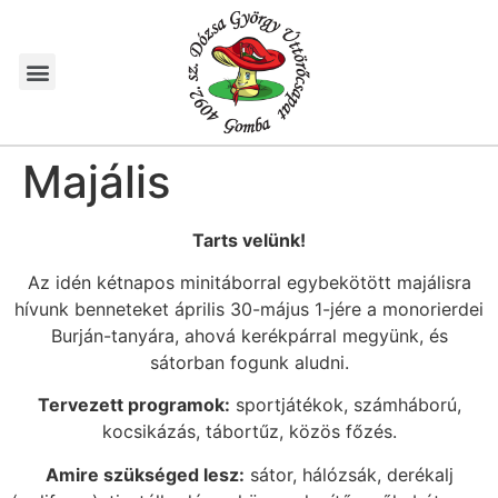
Majális
Tarts velünk!
Az idén kétnapos minitáborral egybekötött majálisra
hívunk benneteket április 30-május 1-jére a monorierdei
Burján-tanyára, ahová kerékpárral megyünk, és
sátorban fogunk aludni.
Tervezett programok:
sportjátékok, számháború,
kocsikázás, tábortűz, közös főzés.
Amire szükséged lesz:
sátor, hálózsák, derékalj