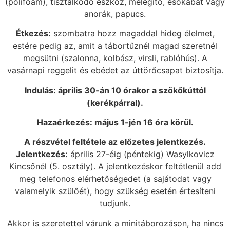
(polifoam), tisztálkodó eszköz, melegítő, esőkabát vagy
anorák, papucs.
Étkezés:
szombatra hozz magaddal hideg élelmet,
estére pedig az, amit a tábortűznél magad szeretnél
megsütni (szalonna, kolbász, virsli, rablóhús). A
vasárnapi reggelit és ebédet az úttörőcsapat biztosítja.
Indulás: április 30-án 10 órakor a szökőkúttól
(kerékpárral).
Hazaérkezés: május 1-jén 16 óra körül.
A részvétel feltétele az előzetes jelentkezés.
Jelentkezés:
április 27-éig (péntekig) Wasylkovicz
Kincsőnél (5. osztály). A jelentkezéskor feltétlenül add
meg telefonos elérhetőségedet (a sajátodat vagy
valamelyik szülőét), hogy szükség esetén értesíteni
tudjunk.
Akkor is szeretettel várunk a minitáborozáson, ha nincs