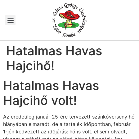
Hatalmas Havas
Hajcihő!
Hatalmas Havas
Hajcihő volt!
Az eredetileg január 25-ére tervezett szánkóverseny hó
hiányában elmaradt, de a tartalék időpontban, február
1-jén kedvezett az időjárás: hó is volt, el sem olvadt,
viszont a pályát már az előző héten kikezdték, így