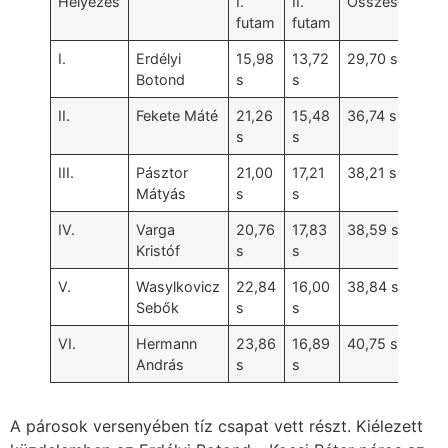
Helyezés
I.
II.
Összesítés
futam
futam
I.
Erdélyi
15,98
13,72
29,70 s
Botond
s
s
II.
Fekete Máté
21,26
15,48
36,74 s
s
s
III.
Pásztor
21,00
17,21
38,21 s
Mátyás
s
s
IV.
Varga
20,76
17,83
38,59 s
Kristóf
s
s
V.
Wasylkovicz
22,84
16,00
38,84 s
Sebők
s
s
VI.
Hermann
23,86
16,89
40,75 s
András
s
s
A párosok versenyében tíz csapat vett részt. Kiélezett