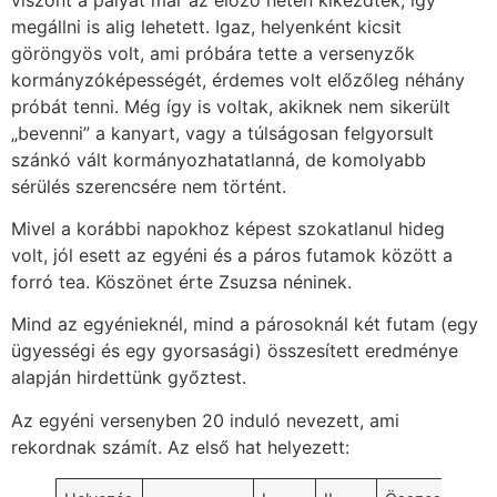
megállni is alig lehetett. Igaz, helyenként kicsit
göröngyös volt, ami próbára tette a versenyzők
kormányzóképességét, érdemes volt előzőleg néhány
próbát tenni. Még így is voltak, akiknek nem sikerült
„bevenni” a kanyart, vagy a túlságosan felgyorsult
szánkó vált kormányozhatatlanná, de komolyabb
sérülés szerencsére nem történt.
Mivel a korábbi napokhoz képest szokatlanul hideg
volt, jól esett az egyéni és a páros futamok között a
forró tea. Köszönet érte Zsuzsa néninek.
Mind az egyénieknél, mind a párosoknál két futam (egy
ügyességi és egy gyorsasági) összesített eredménye
alapján hirdettünk győztest.
Az egyéni versenyben 20 induló nevezett, ami
rekordnak számít. Az első hat helyezett: