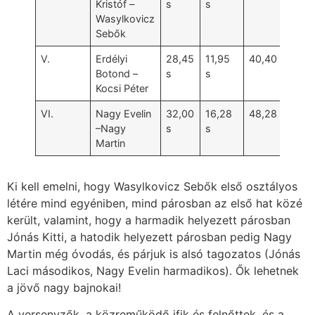
Kristóf –
s
s
Wasylkovicz
Sebők
V.
Erdélyi
28,45
11,95
40,40 s
Botond –
s
s
Kocsi Péter
VI.
Nagy Evelin
32,00
16,28
48,28 s
–Nagy
s
s
Martin
Ki kell emelni, hogy Wasylkovicz Sebők első osztályos
létére mind egyéniben, mind párosban az első hat közé
került, valamint, hogy a harmadik helyezett párosban
Jónás Kitti, a hatodik helyezett párosban pedig Nagy
Martin még óvodás, és párjuk is alsó tagozatos (Jónás
Laci másodikos, Nagy Evelin harmadikos). Ők lehetnek
a jövő nagy bajnokai!
A versenyzők, a közreműködő ifik és felnőttek, és a