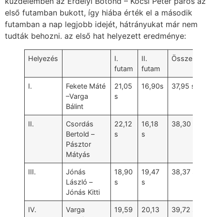
küzdelemben az Erdélyi Botond – Kocsi Péter páros az
első futamban bukott, így hiába érték el a második
futamban a nap legjobb idejét, hátrányukat már nem
tudták behozni. az első hat helyezett eredménye:
Helyezés
I.
II.
Összesítés
futam
futam
I.
Fekete Máté
21,05
16,90s
37,95 s
–Varga
s
Bálint
II.
Csordás
22,12
16,18
38,30 s
Bertold –
s
s
Pásztor
Mátyás
III.
Jónás
18,90
19,47
38,37 s
László –
s
s
Jónás Kitti
IV.
Varga
19,59
20,13
39,72 s