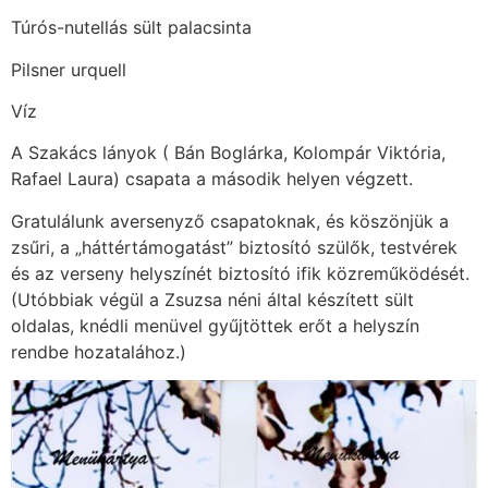
Túrós-nutellás sült palacsinta
Pilsner urquell
Víz
A Szakács lányok ( Bán Boglárka, Kolompár Viktória,
Rafael Laura) csapata a második helyen végzett.
Gratulálunk aversenyző csapatoknak, és köszönjük a
zsűri, a „háttértámogatást” biztosító szülők, testvérek
és az verseny helyszínét biztosító ifik közreműködését.
(Utóbbiak végül a Zsuzsa néni által készített sült
oldalas, knédli menüvel gyűjtöttek erőt a helyszín
rendbe hozatalához.)