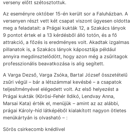
verseny előtt szétosztottuk.
Az eseményre október 15-én került sor a Faluházban. A
versenyen részt vett két csapat viszont ügyesen oldotta
meg a feladatait: a Prágai kukták 12, a Szakács lányok
9 pontot értek el a 13 kérdésből álló totón, és a fő
attrakció, a főzés is eredményes volt. Akadtak izgalmas
pillanatok is, a Szakács lányok káposztája például
annyira megdinsztelődött, hogy azon még a zsűritagok
professzionális beavatkozása is alig segített.
A Varga Dezső, Varga Zsóka, Bartal József összetételű
zsűri végül – bár a létszámmal kevésbé – a csapatok
teljesítményével elégedett volt. Az első helyezést a
Prágai kukták (Körösi-Fehér Ildikó, Lendvay Anna,
Marsai Kata) érték el, menüjük – amint az az alábbi,
prágai Károly-híd látképéből kialakított nagyon ötletes
menükártyán is olvasható – :
Sörös csirkecomb knédlivel