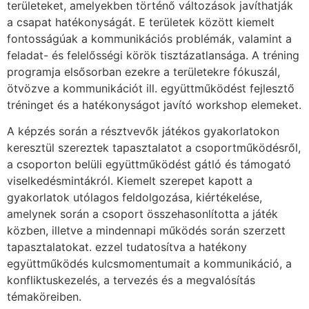
területeket, amelyekben történő változások javíthatják
a csapat hatékonyságát. E területek között kiemelt
fontosságúak a kommunikációs problémák, valamint a
feladat- és felelősségi körök tisztázatlansága. A tréning
programja elsősorban ezekre a területekre fókuszál,
ötvözve a kommunikációt ill. együttműködést fejlesztő
tréninget és a hatékonyságot javító workshop elemeket.
A képzés során a résztvevők játékos gyakorlatokon
keresztül szereztek tapasztalatot a csoportműködésről,
a csoporton belüli együttműködést gátló és támogató
viselkedésmintákról. Kiemelt szerepet kapott a
gyakorlatok utólagos feldolgozása, kiértékelése,
amelynek során a csoport összehasonlította a játék
közben, illetve a mindennapi működés során szerzett
tapasztalatokat. ezzel tudatosítva a hatékony
együttműködés kulcsmomentumait a kommunikáció, a
konfliktuskezelés, a tervezés és a megvalósítás
témaköreiben.