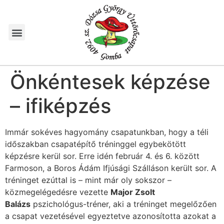
Önkéntesek képzése
– ifiképzés
Immár sokéves hagyomány csapatunkban, hogy a téli
időszakban csapatépítő tréninggel egybekötött
képzésre kerül sor. Erre idén február 4. és 6. között
Farmoson, a Boros Ádám Ifjúsági Szálláson került sor. A
tréninget ezúttal is – mint már oly sokszor –
közmegelégedésre vezette
Major Zsolt
Balázs
pszichológus-tréner, aki a tréninget megelőzően
a csapat vezetésével egyeztetve azonosította azokat a