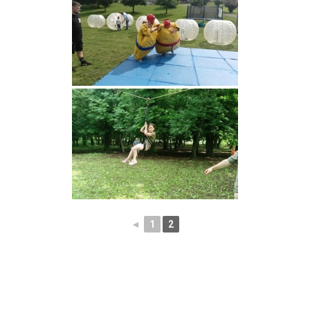
◄
1
2