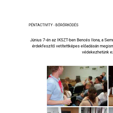
PÉNTACTIVITY - BŐRŐRKÖDÉS
Június 7-én az IKSZT-ben Bencés Ilona, a Sem
érdekfeszítő vetítettképes előadásán megism
védekezhetünk ez