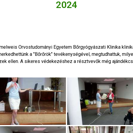
2024
melweis Orvostudományi Egyetem Bőrgyógyászati Klinika klinika
erkedhettünk a "Bőrőrök" tevékenységével, megtudhattuk, milye
ek ellen. A sikeres védekezéshez a résztvevők még ajándékcs