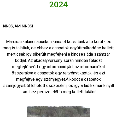
2024
KINCS, AMI NINCS!
Márciusi kalandnapunkon kincset kerestünk a tó körül - és
meg is találtuk, de ehhez a csapatok együttműködése kellett,
mert csak így sikerült megfejteni a kincsesláda számzár
kódját. Az akadályverseny során minden feladat
megfejtéséért egy információ járt, az információkat
összerakva a csapatok egy rejtvényt kaptak, és ezt
megfejtve egy számjegyet.A kódot a csapatok
számjegyeiből lehetett összerakni, és így a ládika már kinyílt
- amihez persze előbb meg kellett találni!