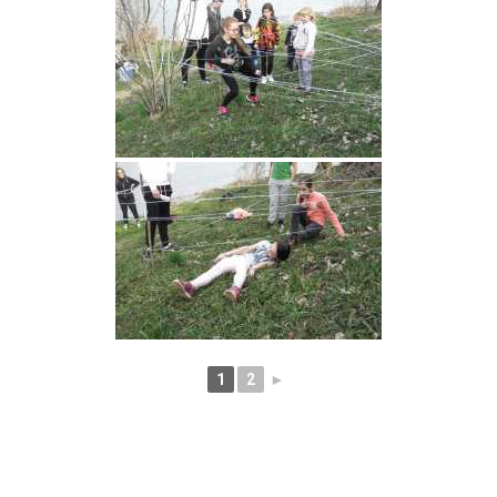
1
2
►