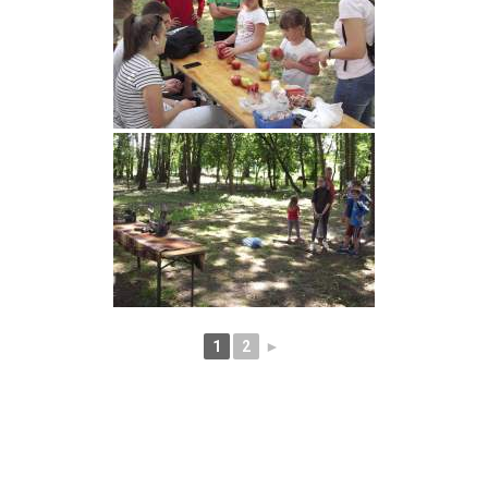
1
2
►