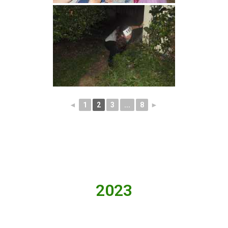
◄
1
2
3
...
8
►
2023