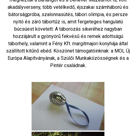
akadályverseny, több vetélkedő, éjszakai számháború és
bátorságpróba, szalonnasütés, tábori olimpia, és persze
nyitó és záró tábortűz is, amit fergeteges hangulatú
búcsúest követett. A táborozás sikeréhez nagyban
hozzájárult a gyönyörű fekvésű és remek adottságú
táborhely, valamint a Fény Kft. margitmajori konyhája által
szállított kitűnő ebéd. Köszönet támogatóinknak: a MOL Új
Európa Alapítványának, a Szülői Munkaközösségnek és a
Pintér családnak.