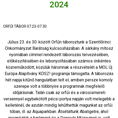
2024
ORFŰI TÁBOR 07.23-07.30
Július 23. és 30. között Orfűn táboroztunk a Szentlőrinci
Önkormányzat Barátság kulcsosházában. A sárkány mítosz
nyomában címmel rendezett táborozás tervezésében,
előkészítésében és lebonyolításában számos önkéntes
közreműködött, közülük háromnak a részvételét a MOL Új
Európa Alapítvány KÖSZ! programja támogatta. A táborozás
hét napja kitűnő hangulatban telt el, amiben persze komoly
szerepe volt a többnyire a programnak megfelelő
időjárásnak. Talán csak az orfűi és a városismereti
versennyel egybekötött pécsi portya napján volt melegebb a
kelleténél, de azután mindig lehűthettük magunkat az orfűi
tóban, ill. az Aquaparkban. Átsétáltunk Abaligetre, ahol
megnéztük a barlangot és a Denevér Múzeumot is, volt