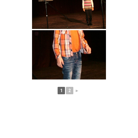
1
2
►