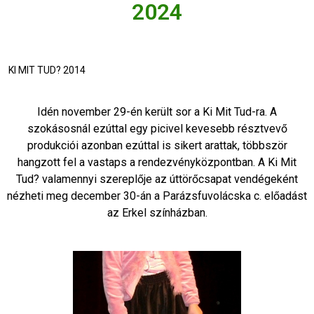
2024
KI MIT TUD? 2014
Idén november 29-én került sor a Ki Mit Tud-ra. A
szokásosnál ezúttal egy picivel kevesebb résztvevő
produkciói azonban ezúttal is sikert arattak, többször
hangzott fel a vastaps a rendezvényközpontban. A Ki Mit
Tud? valamennyi szereplője az úttörőcsapat vendégeként
nézheti meg december 30-án a Parázsfuvolácska c. előadást
az Erkel színházban.