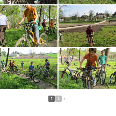
1
2
►