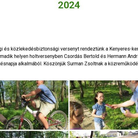
2024
ági és közlekedésbiztonsági versenyt rendeztünk a Kenyeres-ke
rmadik helyen holtversenyben Csordás Bertold és Hermann Andris v
tésnapja alkalmából. Köszönjük Surman Zsoltnak a közreműködé