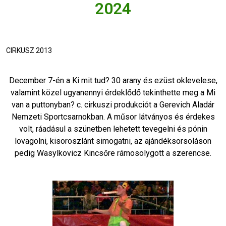
2024
CIRKUSZ 2013
December 7-én a Ki mit tud? 30 arany és ezüst oklevelese,
valamint közel ugyanennyi érdeklődő tekinthette meg a Mi
van a puttonyban? c. cirkuszi produkciót a Gerevich Aladár
Nemzeti Sportcsarnokban. A műsor látványos és érdekes
volt, ráadásul a szünetben lehetett tevegelni és pónin
lovagolni, kisoroszlánt simogatni, az ajándéksorsoláson
pedig Wasylkovicz Kincsőre rámosolygott a szerencse.