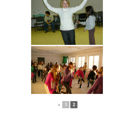
◄
1
2