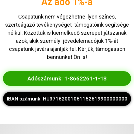
Az adó 1%-a
Csapatunk nem végezhetne ilyen színes,
szerteágazó tevékenységet támogatóink segítsége
nélkül. Közöttük is kiemelkedő szerepet játszanak
azok, akik személyi jövedelemadójuk 1%-át
csapatunk javára ajánlják fel. Kérjük, támogasson
bennünket Ön is!
Adószámunk: 1-8662261-1-13
IBAN számunk: HU37162001061152619900000000