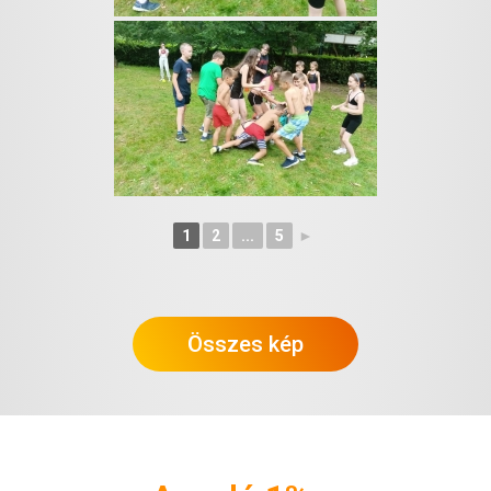
1
2
...
5
►
Összes kép