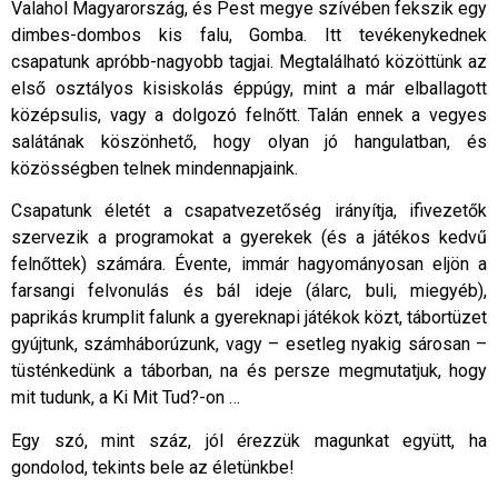
Valahol Magyarország, és Pest megye szívében fekszik egy
dimbes-dombos kis falu, Gomba. Itt tevékenykednek
csapatunk apróbb-nagyobb tagjai. Megtalálható közöttünk az
első osztályos kisiskolás éppúgy, mint a már elballagott
középsulis, vagy a dolgozó felnőtt. Talán ennek a vegyes
salátának köszönhető, hogy olyan jó hangulatban, és
közösségben telnek mindennapjaink.
Csapatunk életét a csapatvezetőség irányítja, ifivezetők
szervezik a programokat a gyerekek (és a játékos kedvű
felnőttek) számára. Évente, immár hagyományosan eljön a
farsangi felvonulás és bál ideje (álarc, buli, miegyéb),
paprikás krumplit falunk a gyereknapi játékok közt, tábortüzet
gyújtunk, számháborúzunk, vagy – esetleg nyakig sárosan –
tüsténkedünk a táborban, na és persze megmutatjuk, hogy
mit tudunk, a Ki Mit Tud?-on …
Egy szó, mint száz, jól érezzük magunkat együtt, ha
gondolod, tekints bele az életünkbe!