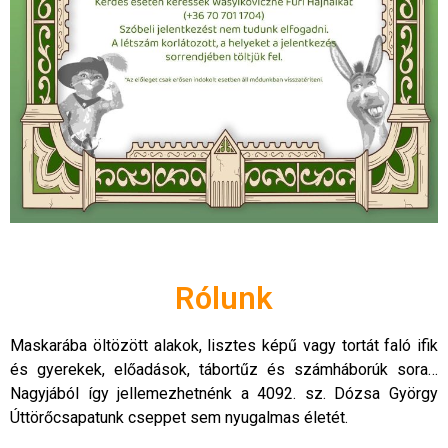
Rólunk
Maskarába öltözött alakok, lisztes képű vagy tortát faló ifik
és gyerekek, előadások, tábortűz és számháborúk sora…
Nagyjából így jellemezhetnénk a 4092. sz. Dózsa György
Úttörőcsapatunk cseppet sem nyugalmas életét.