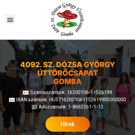
4092. SZ. DÓZSA GYÖRGY
ÚTTÖRŐCSAPAT
GOMBA
Számlaszámunk: 16200106-11526199
IBAN számunk: HU37162001061152619900000000
Adószámunk: 1-8662261-1-13
Hírek