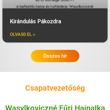
Kirándulás Pákozdra
OLVASD EL »
Összes hír
Csapatvezetőség
Wasylkoviczné Fűri Hajnalka