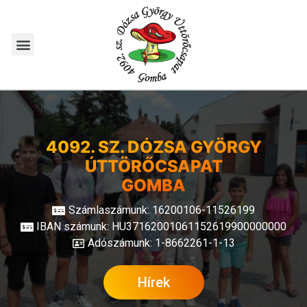
4092. SZ. DÓZSA GYÖRGY
ÚTTÖRŐCSAPAT
GOMBA
Számlaszámunk: 16200106-11526199
IBAN számunk: HU37162001061152619900000000
Adószámunk: 1-8662261-1-13
Hírek