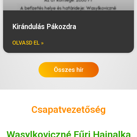
Kirándulás Pákozdra
OLVASD EL »
Összes hír
Csapatvezetőség
Wasylkoviczné Fűri Hajnalka