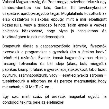
Valahol Magyarország, és Pest megye szívében fekszik egy
dimbes-dombos kis falu, Gomba. Itt tevékenykednek
csapatunk apróbb-nagyobb tagjai. Megtalálható közöttünk az
első osztályos kisiskolás éppúgy, mint a már elballagott
középsulis, vagy a dolgozó felnőtt. Talán ennek a vegyes
salátának köszönhető, hogy olyan jó hangulatban, és
közösségben telnek mindennapjaink.
Csapatunk életét a csapatvezetőség irányítja, ifivezetők
szervezik a programokat a gyerekek (és a játékos kedvű
felnőttek) számára. Évente, immár hagyományosan eljön a
farsangi felvonulás és bál ideje (álarc, buli, miegyéb),
paprikás krumplit falunk a gyereknapi játékok közt, tábortüzet
gyújtunk, számháborúzunk, vagy – esetleg nyakig sárosan –
tüsténkedünk a táborban, na és persze megmutatjuk, hogy
mit tudunk, a Ki Mit Tud?-on …
Egy szó, mint száz, jól érezzük magunkat együtt, ha
gondolod, tekints bele az életünkbe!