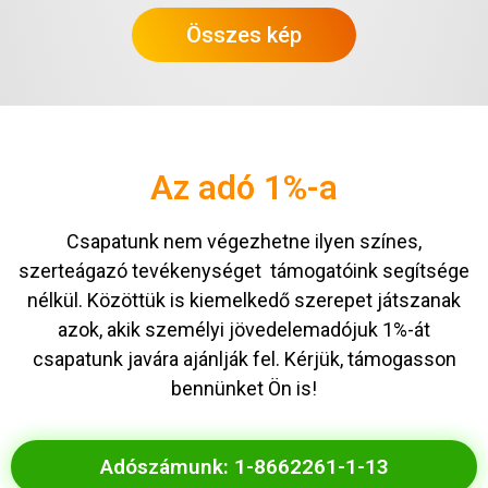
Összes kép
Az adó 1%-a
Csapatunk nem végezhetne ilyen színes,
szerteágazó tevékenységet támogatóink segítsége
nélkül. Közöttük is kiemelkedő szerepet játszanak
azok, akik személyi jövedelemadójuk 1%-át
csapatunk javára ajánlják fel. Kérjük, támogasson
bennünket Ön is!
Adószámunk: 1-8662261-1-13