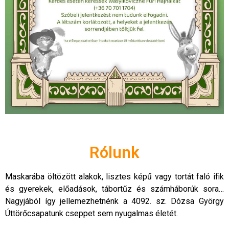
Rólunk
Maskarába öltözött alakok, lisztes képű vagy tortát faló ifik
és gyerekek, előadások, tábortűz és számháborúk sora…
Nagyjából így jellemezhetnénk a 4092. sz. Dózsa György
Úttörőcsapatunk cseppet sem nyugalmas életét.