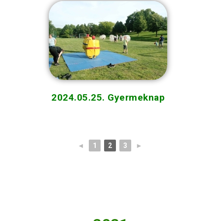
2024.05.25. Gyermeknap
◄
1
2
3
►