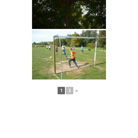
1
2
►