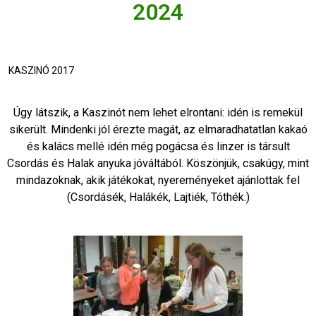
2024
KASZINÓ 2017
Úgy látszik, a Kaszinót nem lehet elrontani: idén is remekül
sikerült. Mindenki jól érezte magát, az elmaradhatatlan kakaó
és kalács mellé idén még pogácsa és linzer is társult
Csordás és Halak anyuka jóváltából. Köszönjük, csakúgy, mint
mindazoknak, akik játékokat, nyereményeket ajánlottak fel
(Csordásék, Halákék, Lajtiék, Tóthék.)