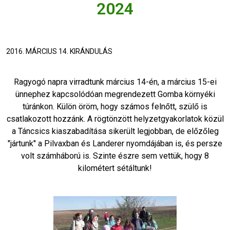
2024
2016. MÁRCIUS 14. KIRÁNDULÁS
Ragyogó napra virradtunk március 14-én, a március 15-ei
ünnephez kapcsolódóan megrendezett Gomba környéki
túránkon. Külön öröm, hogy számos felnőtt, szülő is
csatlakozott hozzánk. A rögtönzött helyzetgyakorlatok közül
a Táncsics kiaszabadítása sikerült legjobban, de előzőleg
"jártunk" a Pilvaxban és Landerer nyomdájában is, és persze
volt számháború is. Szinte észre sem vettük, hogy 8
kilométert sétáltunk!