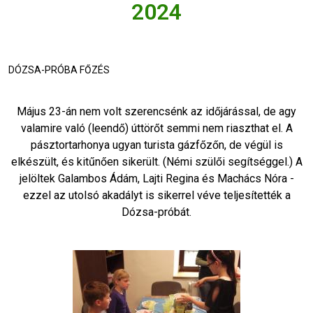
2024
DÓZSA-PRÓBA FŐZÉS
Május 23-án nem volt szerencsénk az időjárással, de agy
valamire való (leendő) úttörőt semmi nem riaszthat el. A
pásztortarhonya ugyan turista gázfőzőn, de végül is
elkészült, és kitűnően sikerült. (Némi szülői segítséggel.) A
jelöltek Galambos Ádám, Lajti Regina és Machács Nóra -
ezzel az utolsó akadályt is sikerrel véve teljesítették a
Dózsa-próbát.