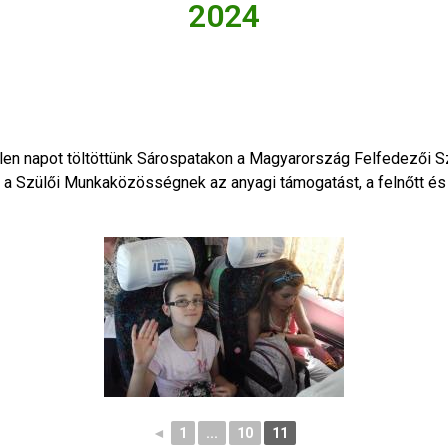
2024
etetlen napot töltöttünk Sárospatakon a Magyarország Felfedezői
 a Szülői Munkaközösségnek az anyagi támogatást, a felnőtt és 
◄
1
...
10
11